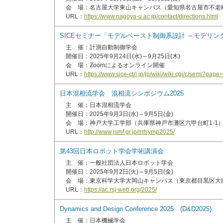
会 場：名古屋大学東山キャンパス（愛知県名古屋市不老
URL：
https://www.nagoya-u.ac.jp/contact/directions.html
SICEセミナー「モデルベースト制御系設計 ～モデリン
主 催：計測自動制御学会
開催日：2025年9月24日(水)～9月25日(木)
会 場：Zoomによるオンライン開催
URL：
https://www.sice-ctrl.jp/jp/wiki/wiki.cgi/c/semi?pa
日本混相流学会 混相流シンポジウム2025
主 催：日本混相流学会
開催日：2025年9月3日(水)～9月5日(金)
会 場：神戸大学工学部（兵庫県神戸市灘区六甲台町1-1
URL：
http://www.jsmf.gr.jp/mfsymp2025/
第43回日本ロボット学会学術講演会
主 催：一般社団法人日本ロボット学会
開催日：2025年9月2日(火)～9月5日(金)
会 場：東京科学大学大岡山キャンパス（東京都目黒区大岡山2
URL：
https://ac.rsj-web.org/2025/
Dynamics and Design Conference 2025 (D&D2025)
主 催：日本機械学会