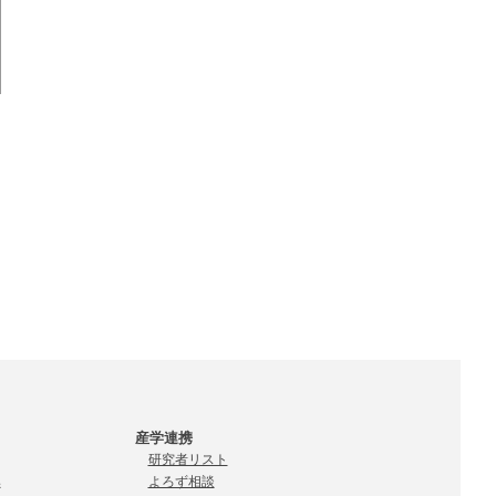
産学連携
研究者リスト
集
よろず相談