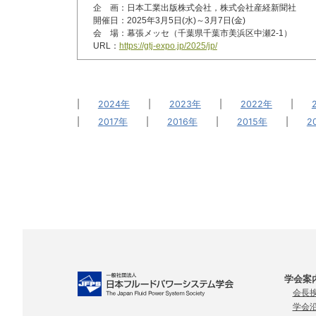
企 画：日本工業出版株式会社，株式会社産経新聞社
開催日：2025年3月5日(水)～3月7日(金)
会 場：幕張メッセ（千葉県千葉市美浜区中瀬2-1）
URL：
https://gtj-expo.jp/2025/jp/
|
2024年
|
2023年
|
2022年
|
|
2017年
|
2016年
|
2015年
|
2
学会案
会長
学会