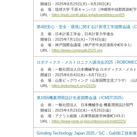
開催日：2025年8月25日(月)～8月28日(木)
会 場：琉球大学 千原キャンパス（沖縄県中頭郡西原町字
URL：
https://pub.confit.atlas.jp/ja/event/dmcconf25
第4回安心・安全・環境に関する計算理工学国際会議（COM
主 催：日本計算工学会，日本計算力学連合
開催日：2025年7月1日(火)～7月4日(金)
会 場：神戸国際会議場（神戸市中央区港島中町6-9-1）
URL：
https://www.compsafe2025.org
ロボティクス・メカトロニクス講演会2025（ROBOMECH 202
企 画：一般社団法人日本機械学会 ロボティクス・メカト
開催日：2025年6月4日(水)～6月7日(土)
会 場：山形ビッグウィング（山形国際交流プラザ）（山形
URL：
https://robomech.org/2025/
第10回機素潤滑設計生産国際会議（ICMDT2025）
企 画：一般社団法人 日本機械学会 機素潤滑設計部門
開催日：2025年4月23日(水)～4月25日(金)
会 場：アクリエ姫路（兵庫県姫路市神屋町143-2）
URL：
https://www.jsme.or.jp/conference/icmdt2025/
Grinding Technology Japan 2025／SiC，GaN加工技術展