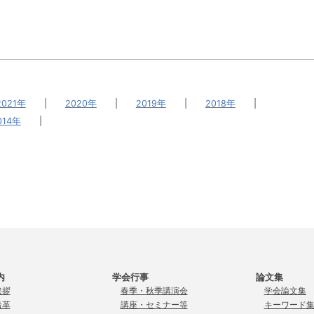
2021年
|
2020年
|
2019年
|
2018年
|
014年
|
内
学会行事
論文集
挨拶
春季・秋季講演会
学会論文集
沿革
講座・セミナー等
キーワード