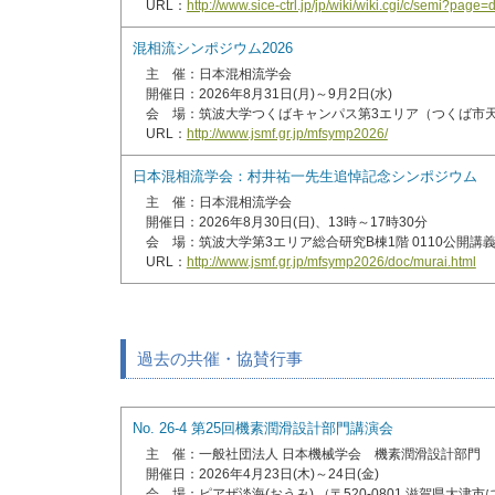
URL：
http://www.sice-ctrl.jp/jp/wiki/wiki.cgi/c/semi?page
混相流シンポジウム2026
主 催：日本混相流学会
開催日：2026年8月31日(月)～9月2日(水)
会 場：筑波大学つくばキャンパス第3エリア（つくば市天王台
URL：
http://www.jsmf.gr.jp/mfsymp2026/
日本混相流学会：村井祐一先生追悼記念シンポジウム
主 催：日本混相流学会
開催日：2026年8月30日(日)、13時～17時30分
会 場：筑波大学第3エリア総合研究B棟1階 0110公開講義
URL：
http://www.jsmf.gr.jp/mfsymp2026/doc/murai.html
過去の共催・協賛行事
No. 26-4 第25回機素潤滑設計部門講演会
主 催：一般社団法人 日本機械学会 機素潤滑設計部門
開催日：2026年4月23日(木)～24日(金)
会 場：ピアザ淡海(おうみ) （〒520-0801 滋賀県大津市にお