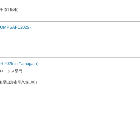
千原1番地）
PSAFE2025）
5 in Yamagata）
ロニクス部門
県山形市平久保100）