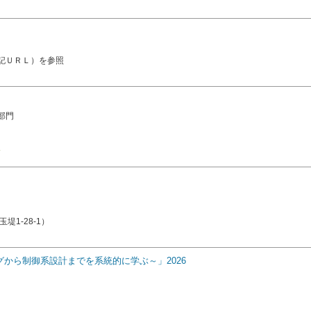
記ＵＲＬ）を参照
部門
）
1-28-1）
グから制御系設計までを系統的に学ぶ～」2026