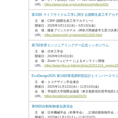
URL：
https://www.jsme.or.jp/conference/mdtconf26/
第33回 ライフサイクル工学に関する国際生産工学アカデミー会
主 催：CIRP (国際生産工学アカデミー)
開催日：2026年3月11日(水)～3月13日(金)
会 場：鎌倉プリンスホテル（神奈川県鎌倉市七里ガ浜東1丁
URL：
https://www.mmij.or.jp/events/21820.html
第7回世界エンジニアリングデー記念シンポジウム
主 催：日本工学会
開催日：2026年3月4日(水)
会 場：Zoom ウェビナー によるオンライン開催
URL：
https://www.jfes.or.jp/topic/topic20251224_sympo
EcoDesign2025 第14回環境調和型設計とインバ
主 催：エコデザイン学会連合
開催日：2025年11月12日(水)～11月14日(金)
会 場：早稲田大学国際会議場（東京都新宿区西早稲田1-20
URL：
https://ecodenet.com/ed2025/
第68回自動制御連合講演会
主 催：日本機械学会（幹事学会），計測自動制御学会，
開催日：2025年11月1日(土)～11月2日(日)