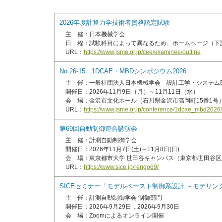
2026年度計算力学技術者資格認定試験
主 催：日本機械学会
日 程：試験科目によって異なるため、ホームページ（下
URL：
https://www.jsme.or.jp/cee/examinee/outline
No.26-15 1DCAE・MBDシンポジウム2026
主 催：一般社団法人日本機械学会 設計工学・システム
開催日：2026年11月9日（月）～11月11日（水）
会 場：金沢市文化ホール（石川県金沢市高岡町15番1号
URL：
https://www.jsme.or.jp/conference/1dcae_mbd2026/
第69回自動制御連合講演会
主 催：計測自動制御学会
開催日：2026年11月7日(土)～11月8日(日)
会 場：東京都市大学 世田谷キャンパス（東京都世田谷区玉堤
URL：
https://www.sice.jp/rengo69/
SICEセミナー「モデルベースト制御系設計 ～モデリン
主 催：計測自動制御学会 制御部門
開催日：2026年9月29日，2026年9月30日
会 場：Zoomによるオンライン開催