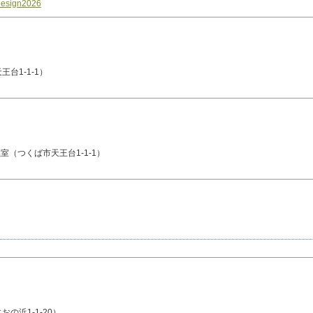
=design2026
1-1-1）
室（つくば市天王台1-1-1）
の浜1-1-20）