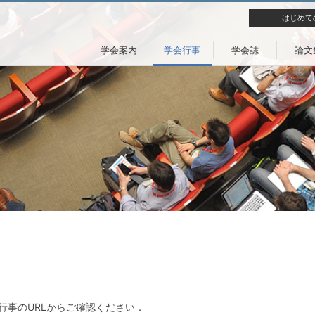
はじめて
学会案内
学会行事
学会誌
論文
行事のURLからご確認ください．