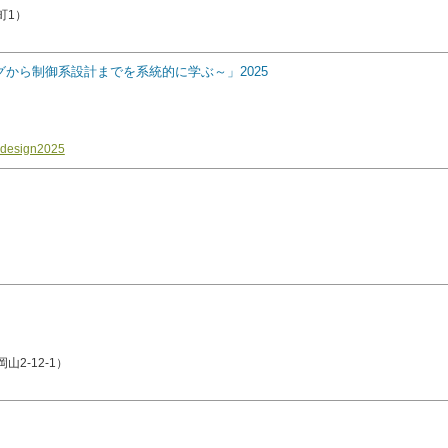
町1）
グから制御系設計までを系統的に学ぶ～」2025
ge=design2025
）
-12-1）