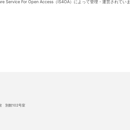
e Service For Open Access（IS4OA）によって管理・運営されて
館 別館102号室